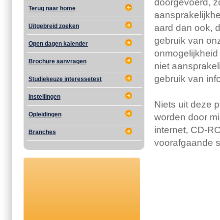
doorgevoerd, zo
Terug naar home
aansprakelijkhei
Uitgebreid zoeken
aard dan ook, di
gebruik van onze
Open dagen kalender
onmogelijkheid 
Brochure aanvragen
niet aansprakeli
gebruik van inf
Studiekeuze interessetest
Instellingen
Niets uit deze 
Opleidingen
worden door mid
internet, CD-R
Branches
voorafgaande sc