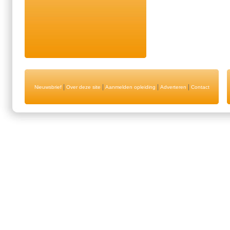
|
|
|
|
Nieuwsbrief
Over deze site
Aanmelden opleiding
Adverteren
Contact