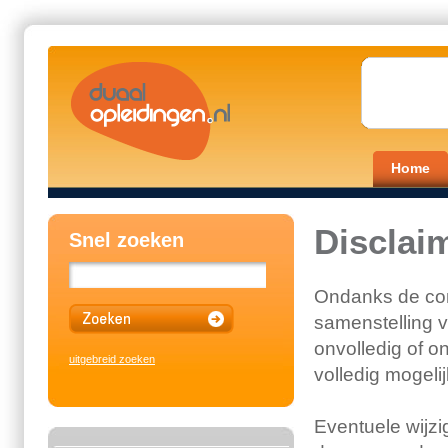
Home
Disclai
Snel zoeken
Ondanks de con
samenstelling v
onvolledig of on
uitgebreid zoeken
volledig mogeli
Eventuele wijzi