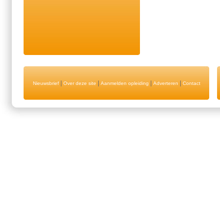
|
|
|
|
Nieuwsbrief
Over deze site
Aanmelden opleiding
Adverteren
Contact