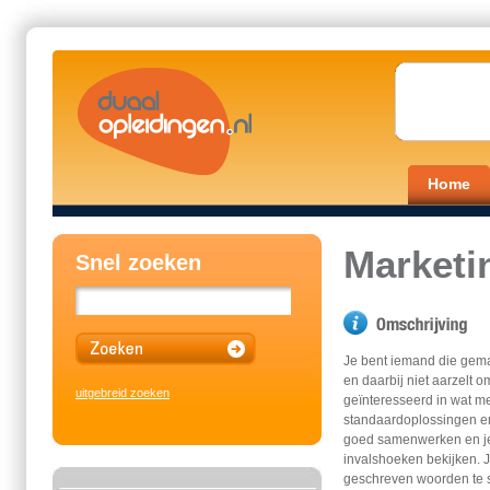
Home
Marketi
Snel zoeken
Je bent iemand die gema
en daarbij niet aarzelt o
uitgebreid zoeken
geïnteresseerd in wat me
standaardoplossingen en v
goed samenwerken en je 
invalshoeken bekijken. 
geschreven woorden te s