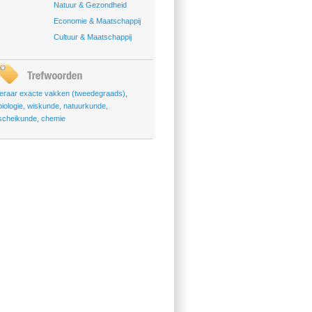
Natuur & Gezondheid
Economie & Maatschappij
Cultuur & Maatschappij
leraar exacte vakken (tweedegraads)
,
biologie
,
wiskunde
,
natuurkunde
,
scheikunde
,
chemie