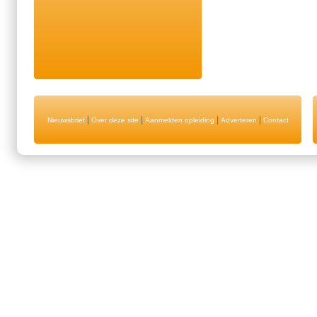
|
|
|
|
Nieuwsbrief
Over deze site
Aanmelden opleiding
Adverteren
Contact