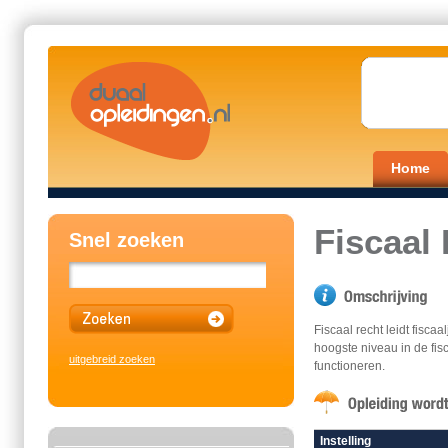
Home
Fiscaal
Snel zoeken
Fiscaal recht leidt fiscaa
hoogste niveau in de fisc
uitgebreid zoeken
functioneren.
Instelling