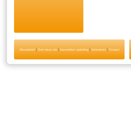
|
|
|
|
Nieuwsbrief
Over deze site
Aanmelden opleiding
Adverteren
Contact